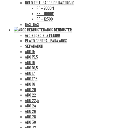
ROLO TRITURADOR DE RASTROJO
RF – 9000M
RF – 11000M
RF – 12500
RASTRAS
AROS BENBUSTER
Aro especial a PEDIDO
PLATO CENTRAL PARA AROS
SEPARADOR
ARO 15
ARO 15,5
ARO 16
ARO 16,5
ARO 17
ARO 17,5
ARO 18
ARO 20
ARO 22
ARO 22,5
ARO 24
ARO 26
ARO 28
ARO 30
ARO 32