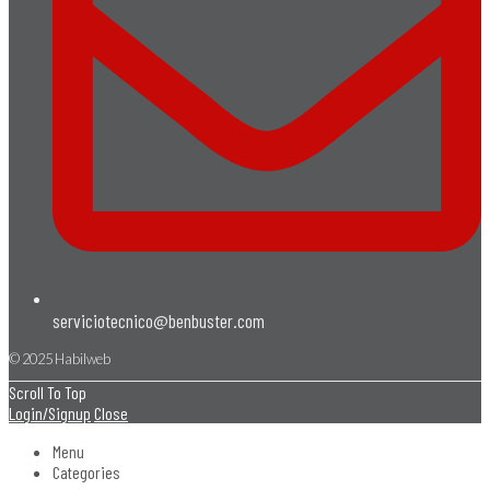
serviciotecnico@benbuster.com
© 2025 Habilweb
Scroll To Top
Login/Signup
Close
Menu
Categories