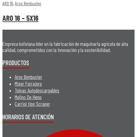
ARO 16
,
Aros Benbuster
ARO 16 – 5X16
Empresa boliviana líder en la fabricación de maquinaria agrícola de alta
calidad, comprometidos con la innovación y la sostenibilidad.
PRODUCTOS
Aros Benbuster
Mixer Forrajero
Tolvas Autodescargables
Molino De Heno
Carriol tipo Scraper
HORARIOS DE ATENCIÓN